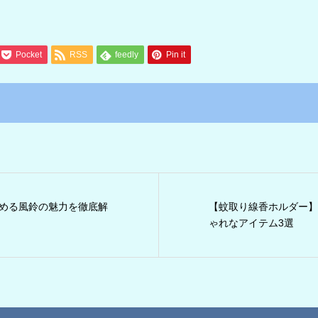
Pocket
RSS
feedly
Pin it
める風鈴の魅力を徹底解
【蚊取り線香ホルダー】
ゃれなアイテム3選