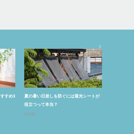
3
夏の暑い日差しを防ぐには遮光シートが
冷感寝具の効果っ
役立つって本当？
おすすめ12選をご
豆知識
おすすめグッズ